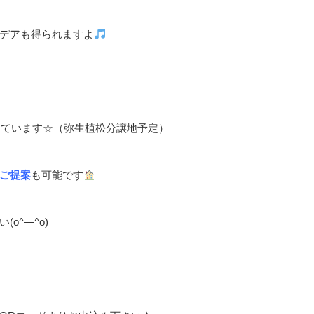
デアも得られますよ
っています☆（弥生植松分譲地予定）
ご提案
も可能です
o^―^o)