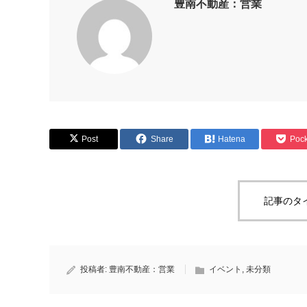
豊南不動産：営業
Post
Share
Hatena
Pock
記事のタ
投稿者:
豊南不動産：営業
イベント
,
未分類