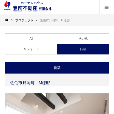
プロジェクト
佐伯市野岡町 M様邸
All
その他
リフォーム
新築
新築
佐伯市野岡町 M様邸