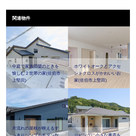
関連物件
中庭で家族団欒のときを
ホワイトオークとアクセ
愉しむ２世帯の家(佐伯市
ントクロスがかわいいお
上堅田)
家(佐伯市上堅田)
片流れの屋根が映えるす
っきりシンプルモダンな
リビングに小さな書斎を