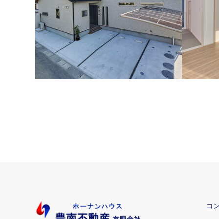
中庭で家族団欒のときを愉しむ２世帯の
ホワイト
家(佐伯市上堅田)
わいいお
コ