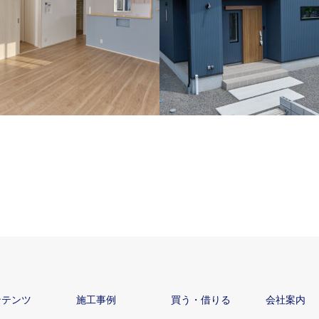
オークとアクセントクロスがか
片流れの屋根が映えるすっきり
家(佐伯市上堅田)
モダンな家
ンテンツ
施工事例
買う・借りる
会社案内